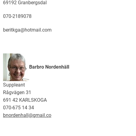
69192 Granbergsdal
070-2189078
beritkga@hotmail.com
Barbro Nordenhäll
Suppleant
Rågvägen 31
691 42 KARLSKOGA
070-675 14 34
bnordenhall@gmail.co