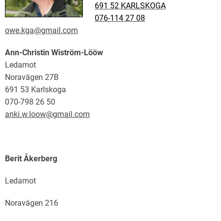
691 52 KARLSKOGA
076-114 27 08
owe.kga@gmail.com
Ann-Christin Wiström-Lööw
Ledamot
Noravägen 27B
691 53 Karlskoga
070-798 26 50
anki.w.loow@gmail.com
Berit Åkerberg
Ledamot
Noravägen 216