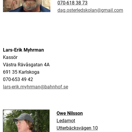
070-618 38 73
dag.osterledskolan@gmail.com
Lars-Erik Myhrman
Kassör
Västra Rävåsgatan 4A
691 35 Karlskoga
070-653 49 42
lars-erik.myhrman@bahnhof.se
Owe Nilsson
Ledamot
Utterbäcksvägen 10