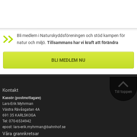
Bli medlem i Naturskyddsföreningen och stöd kampen för
natur och miljö.
Tillsammans har vi kraft att förändra
BLI MEDLEM NU
Kontakt
Till toppen
Kassör (postmottagare)
Lars-Erik Myhrman
Västra Rävåsgatan 4A
691 35 KARLSKOGA
Tel: 070-6534942
epost: lars-erik.myhrman@bahnhof.se
Våra grannkretsar