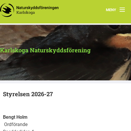
MENY
Hem
Program
Karlskoga Naturskyddsförening
Verksamhet
Natur i vår närhet
Om oss
Styrelsen 2026-27
Kontakta oss
Bengt Holm
Ordförande