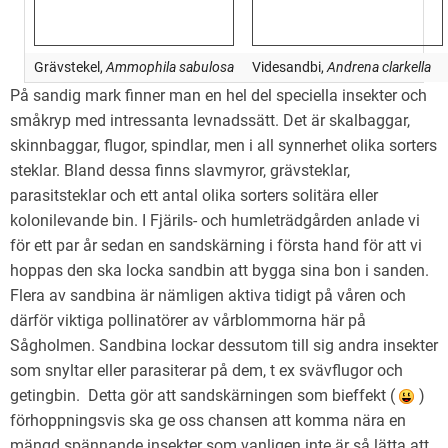
Grävstekel,
Ammophila sabulosa
Videsandbi,
Andrena clarkella
På sandig mark finner man en hel del speciella insekter och
småkryp med intressanta levnadssätt. Det är skalbaggar,
skinnbaggar, flugor, spindlar, men i all synnerhet olika sorters
steklar. Bland dessa finns slavmyror, grävsteklar,
parasitsteklar och ett antal olika sorters solitära eller
kolonilevande bin. I Fjärils- och humleträdgården anlade vi
för ett par år sedan en sandskärning i första hand för att vi
hoppas den ska locka sandbin att bygga sina bon i sanden.
Flera av sandbina är nämligen aktiva tidigt på våren och
därför viktiga pollinatörer av vårblommorna här på
Sågholmen. Sandbina lockar dessutom till sig andra insekter
som snyltar eller parasiterar på dem, t ex svävflugor och
getingbin. Detta gör att sandskärningen som bieffekt (
)
förhoppningsvis ska ge oss chansen att komma nära en
mängd spännande insekter som vanligen inte är så lätta att