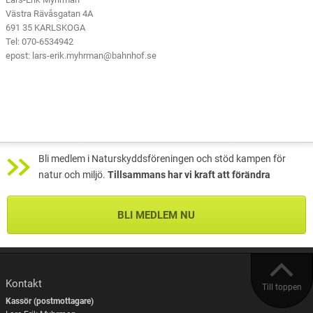
Västra Rävåsgatan 4A
691 35 KARLSKOGA
Tel: 070-6534942
epost: lars-erik.myhrman@bahnhof.se
Bli medlem i Naturskyddsföreningen och stöd kampen för
natur och miljö.
Tillsammans har vi kraft att förändra
BLI MEDLEM NU
Kontakt
Till toppen
Kassör (postmottagare)